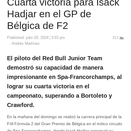
Cuarta victoria para Isack
Hadjar en el GP de
Bélgica de F2
Published:
julio 28, 2024
3:03 pm
313
Author
Andrés Martínez
El piloto del Red Bull Junior Team
demostró su capacidad de manera
impresionante en Spa-Francorchamps, al
lograr su cuarta victoria en el
campeonato, superando a Bortoleto y
Crawford.
En la mañana del domingo se realizó la carrera principal de la
FIA Fórmula 2 del Gran Premio de Bélgica en el mítico circuito
de Spa-Francorchamps, donde Isack Hadjar consiguió su