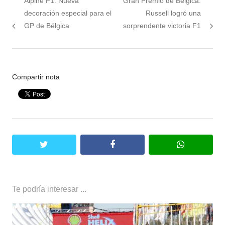
Alpine F1: Nueva
Gran Premio de Bélgica:
de
anterior:
nota:
decoración especial para el
Russell logró una
entradas
GP de Bélgica
sorprendente victoria F1
Compartir nota
twitter
facebook
whatsapp
Te podría interesar ...