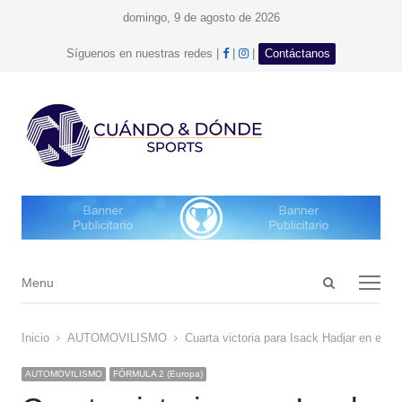
domingo, 9 de agosto de 2026
facebook
Instagram
Síguenos en nuestras redes |
|
|
Contáctanos
Open
Menu
Menu
search
panel
Inicio
AUTOMOVILISMO
Cuarta victoria para Isack Hadjar en el G
AUTOMOVILISMO
FÓRMULA 2 (Europa)