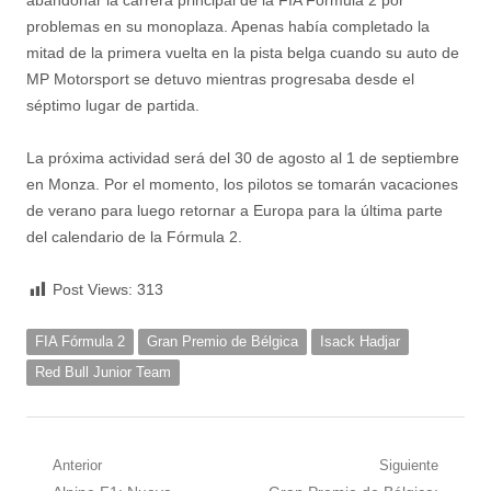
abandonar la carrera principal de la FIA Fórmula 2 por
problemas en su monoplaza. Apenas había completado la
mitad de la primera vuelta en la pista belga cuando su auto de
MP Motorsport se detuvo mientras progresaba desde el
séptimo lugar de partida.
La próxima actividad será del 30 de agosto al 1 de septiembre
en Monza. Por el momento, los pilotos se tomarán vacaciones
de verano para luego retornar a Europa para la última parte
del calendario de la Fórmula 2.
Post Views:
313
FIA Fórmula 2
Gran Premio de Bélgica
Isack Hadjar
Red Bull Junior Team
Navegación
Anterior
Siguiente
Nota
Siguiente