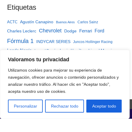
Etiquetas
Agustín Canapino
ACTC
Carlos Sainz
Buenos Aires
Chevrolet
Ferrari
Ford
Charles Leclerc
Dodge
Fórmula 1
INDYCAR SERIES
Juncos Hollinger Racing
Lando Norris
Lewis Hamilton
Lionel Messi
Leonel Pernía
McLaren
Max Verstappen
Valoramos tu privacidad
Matías Rossi
Mercedes
Red Bull
TC2000 YPF Infinia
Oscar Piastri
TC2000
TC Mouras
Utilizamos cookies para mejorar su experiencia de
Turismo Carretera
TC Pista
Torino
TC Pista Mouras
navegación, ofrecer anuncios o contenido personalizados y
Turismo Nacional Clase 3
analizar nuestro tráfico. Al hacer clic en "Aceptar todo",
acepta nuestro uso de cookies.
Personalizar
Rechazar todo
Aceptar todo
© 2023 Cuando & Donde Sports.
Términos y Condiciones de Uso
Diseño y desarrollo
MHWeb