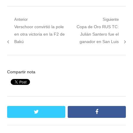
Navegación
Anterior
Siguiente
Nota
Siguiente
Verschoor convirtió la pole
Copa de Oro RUS TC:
de
anterior:
nota:
en otra victoria en la F2 de
Julián Santero fue el
entradas
Bakú
ganador en San Luis
Compartir nota
twitter
facebook