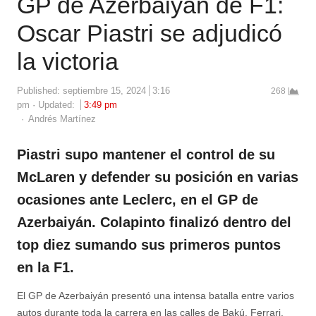
GP de Azerbaiyán de F1:
Oscar Piastri se adjudicó
la victoria
Published:
septiembre 15, 2024
3:16
268
pm
Updated:
3:49 pm
Author
Andrés Martínez
Piastri supo mantener el control de su
McLaren y defender su posición en varias
ocasiones ante Leclerc, en el GP de
Azerbaiyán. Colapinto finalizó dentro del
top diez sumando sus primeros puntos
en la F1.
El GP de Azerbaiyán presentó una intensa batalla entre varios
autos durante toda la carrera en las calles de Bakú. Ferrari,