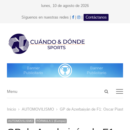
lunes, 10 de agosto de 2026
facebook
Instagram
Síguenos en nuestras redes |
|
|
Contáctanos
Open
Menu
Menu
search
panel
Inicio
AUTOMOVILISMO
GP de Azerbaiyán de F1: Oscar Piastri se 
AUTOMOVILISMO
FÓRMULA 1 (Europa)