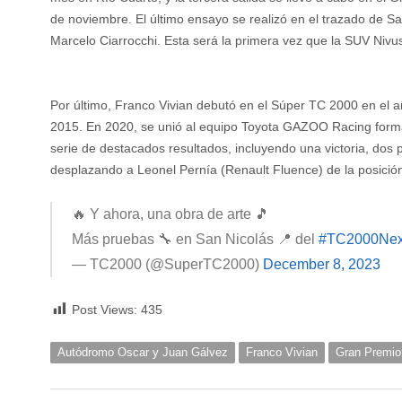
de noviembre. El último ensayo se realizó en el trazado de S
Marcelo Ciarrocchi. Esta será la primera vez que la SUV Nivus
Por último, Franco Vivian debutó en el Súper TC 2000 en el a
2015. En 2020, se unió al equipo Toyota GAZOO Racing forman
serie de destacados resultados, incluyendo una victoria, dos 
desplazando a Leonel Pernía (Renault Fluence) de la posición 
🔥 Y ahora, una obra de arte 🎵
Más pruebas 🔧 en San Nicolás 📍 del
#TC2000Nex
— TC2000 (@SuperTC2000)
December 8, 2023
Post Views:
435
Autódromo Oscar y Juan Gálvez
Franco Vivian
Gran Premio