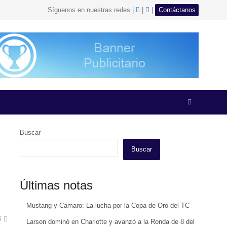
facebook
Instagram
Síguenos en nuestras redes |
|
|
Contáctanos
Open
search
panel
Buscar
Buscar
Últimas notas
Mustang y Camaro: La lucha por la Copa de Oro del TC
5
Larson dominó en Charlotte y avanzó a la Ronda de 8 del