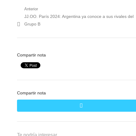
Navegación
Anterior
Nota
JJ.OO. París 2024: Argentina ya conoce a sus rivales del
de
anterior:
Grupo B
entradas
Compartir nota
Compartir nota
twitter
Te podría interesar ...