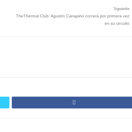
Siguiente
Siguiente
TheThermal Club: Agustín Canapino correrá por primera vez
nota:
en su circuito
facebook