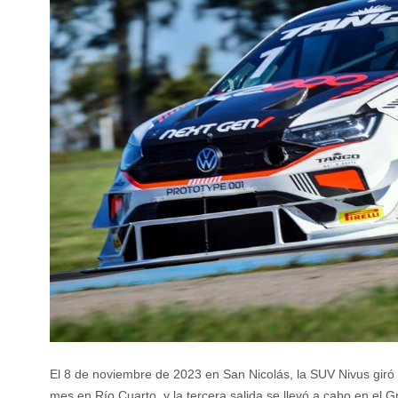
El 8 de noviembre de 2023 en San Nicolás, la SUV Nivus giró 
mes en Río Cuarto, y la tercera salida se llevó a cabo en e