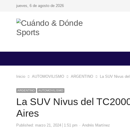
jueves, 6 de agosto de 2026
Inicio
AUTOMOVILISMO
ARGENTINO
La SUV Nivus del 
ARGENTINO
AUTOMOVILISMO
La SUV Nivus del TC2000 
Aires
Author
Published:
marzo 21, 2024
1:51 pm
Andrés Martínez