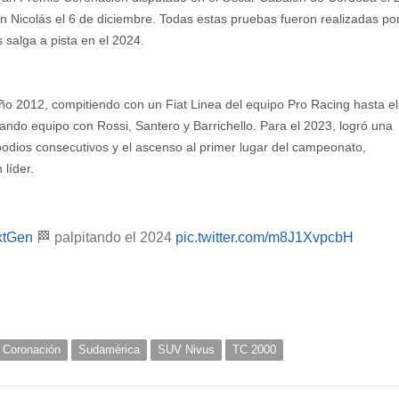
an Nicolás el 6 de diciembre. Todas estas pruebas fueron realizadas po
 salga a pista en el 2024.
ño 2012, compitiendo con un Fiat Linea del equipo Pro Racing hasta el
do equipo con Rossi, Santero y Barrichello. Para el 2023, logró una
podios consecutivos y el ascenso al primer lugar del campeonato,
líder.
tGen
🏁 palpitando el 2024
pic.twitter.com/m8J1XvpcbH
 Coronación
Sudamérica
SUV Nivus
TC 2000