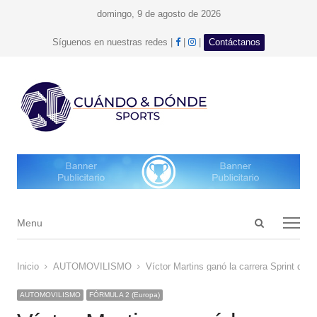
domingo, 9 de agosto de 2026
facebook
Instagram
Síguenos en nuestras redes |
|
|
Contáctanos
Open
Menu
Menu
search
panel
Inicio
AUTOMOVILISMO
Víctor Martins ganó la carrera Sprint del
AUTOMOVILISMO
FÓRMULA 2 (Europa)