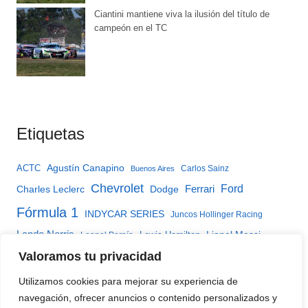
Ciantini mantiene viva la ilusión del título de
campeón en el TC
Etiquetas
Agustín Canapino
ACTC
Carlos Sainz
Buenos Aires
Chevrolet
Ferrari
Ford
Charles Leclerc
Dodge
Fórmula 1
INDYCAR SERIES
Juncos Hollinger Racing
Lando Norris
Lewis Hamilton
Lionel Messi
Leonel Pernía
McLaren
Max Verstappen
Valoramos tu privacidad
Matías Rossi
Mercedes
Red Bull
TC2000 YPF Infinia
Oscar Piastri
TC2000
TC Mouras
Utilizamos cookies para mejorar su experiencia de
Turismo Carretera
TC Pista
Torino
TC Pista Mouras
navegación, ofrecer anuncios o contenido personalizados y