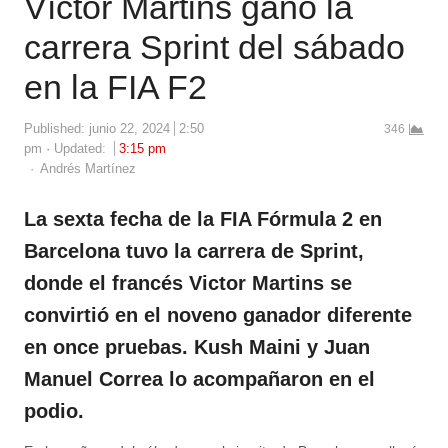
Víctor Martins ganó la
carrera Sprint del sábado
en la FIA F2
Published:
junio 22, 2024
2:50
346
pm
Updated:
3:15 pm
Author
Andrés Martínez
La sexta fecha de la FIA Fórmula 2 en
Barcelona tuvo la carrera de Sprint,
donde el francés Victor Martins se
convirtió en el noveno ganador diferente
en once pruebas. Kush Maini y Juan
Manuel Correa lo acompañaron en el
podio.