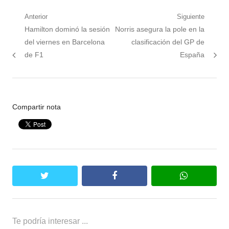
Navegación
Anterior
Siguiente
Nota
Siguiente
Hamilton dominó la sesión
Norris asegura la pole en la
de
anterior:
nota:
del viernes en Barcelona
clasificación del GP de
entradas
de F1
España
Compartir nota
twitter
facebook
whatsapp
Te podría interesar ...