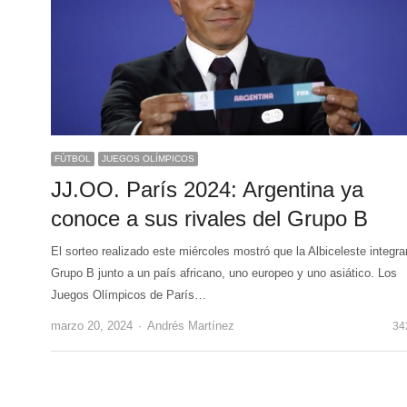
FÚTBOL
JUEGOS OLÍMPICOS
JJ.OO. París 2024: Argentina ya
conoce a sus rivales del Grupo B
El sorteo realizado este miércoles mostró que la Albiceleste integra
Grupo B junto a un país africano, uno europeo y uno asiático. Los
Juegos Olímpicos de París…
Author
marzo 20, 2024
Andrés Martínez
34