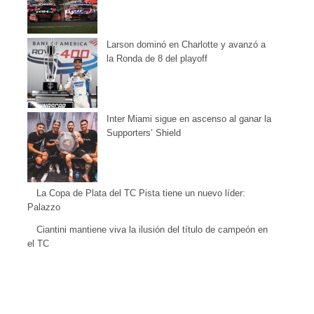
Larson dominó en Charlotte y avanzó a
la Ronda de 8 del playoff
Inter Miami sigue en ascenso al ganar la
Supporters’ Shield
La Copa de Plata del TC Pista tiene un nuevo líder:
Palazzo
Ciantini mantiene viva la ilusión del título de campeón en
el TC