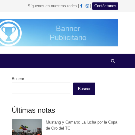
facebook
Instagram
Síguenos en nuestras redes |
|
|
Contáctanos
Open
search
panel
Buscar
Buscar
Últimas notas
Mustang y Camaro: La lucha por la Copa
de Oro del TC