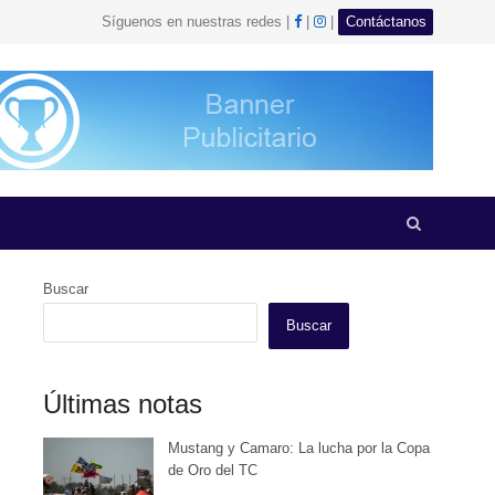
facebook
Instagram
Síguenos en nuestras redes |
|
|
Contáctanos
Open
search
panel
Buscar
Buscar
Últimas notas
Mustang y Camaro: La lucha por la Copa
de Oro del TC