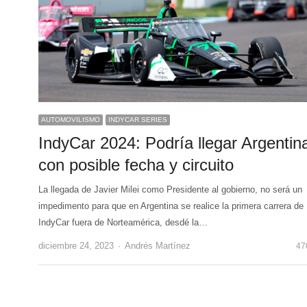
AUTOMOVILISMO
INDYCAR SERIES
IndyCar 2024: Podría llegar Argentin
con posible fecha y circuito
La llegada de Javier Milei como Presidente al gobierno, no será un
impedimento para que en Argentina se realice la primera carrera de
IndyCar fuera de Norteamérica, desdé la…
Author
diciembre 24, 2023
Andrés Martínez
47