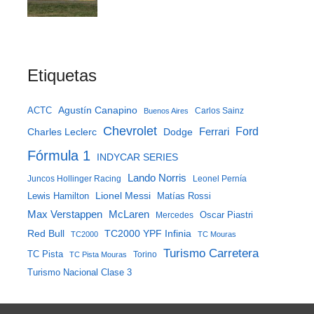
Etiquetas
Agustín Canapino
ACTC
Carlos Sainz
Buenos Aires
Chevrolet
Ferrari
Ford
Charles Leclerc
Dodge
Fórmula 1
INDYCAR SERIES
Lando Norris
Juncos Hollinger Racing
Leonel Pernía
Lewis Hamilton
Lionel Messi
Matías Rossi
McLaren
Max Verstappen
Mercedes
Oscar Piastri
Red Bull
TC2000 YPF Infinia
TC2000
TC Mouras
Turismo Carretera
TC Pista
Torino
TC Pista Mouras
Turismo Nacional Clase 3