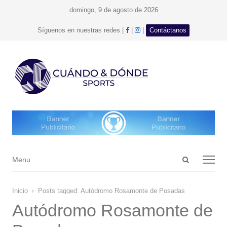
domingo, 9 de agosto de 2026
facebook
Instagram
Síguenos en nuestras redes |
|
|
Contáctanos
Open
Menu
Menu
search
panel
Inicio
Posts tagged:
Autódromo Rosamonte de Posadas
Autódromo Rosamonte de