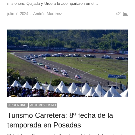
misionero. Quijada y Urcera lo acompañaron en el…
Author
julio 7, 2024
Andrés Martínez
421
ARGENTINO
AUTOMOVILISMO
Turismo Carretera: 8ª fecha de la
temporada en Posadas