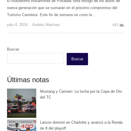
El Autódromo Rosamonte de Posadas será testigo de los autos de
nueva generación que se sumarán en el próximo compromiso del
Turismo Carretera. Este fin de semana se corre la…
Author
julio 4, 2024
Andrés Martínez
482
Buscar
Buscar
Últimas notas
Mustang y Camaro: La lucha por la Copa de Oro
del TC
Larson dominó en Charlotte y avanzó a la Ronda
de 8 del playoff