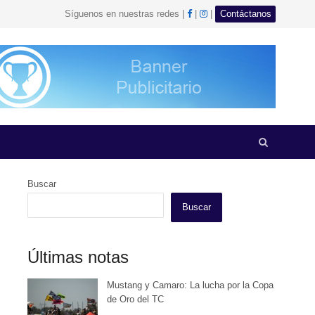
facebook
Instagram
Síguenos en nuestras redes |
|
|
Contáctanos
Open
search
panel
Buscar
Buscar
Últimas notas
Mustang y Camaro: La lucha por la Copa
de Oro del TC