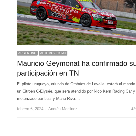
ARGENTINO
AUTOMOVILISMO
Mauricio Geymonat ha confirmado s
participación en TN
El piloto uruguayo, oriundo de Ombúes de Lavalle, estará al mando
un Citroën C-Elysée, que será atendido por Nico Kern Racing Car y
motorizado por Luis y Mario Riva.…
Author
febrero 6, 2024
Andrés Martínez
43