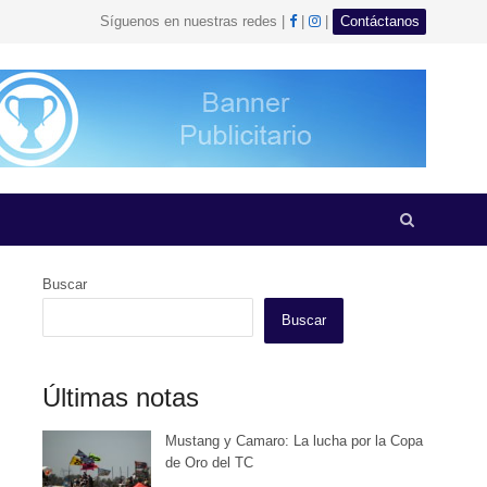
facebook
Instagram
Síguenos en nuestras redes |
|
|
Contáctanos
Open
search
panel
Buscar
Buscar
Últimas notas
Mustang y Camaro: La lucha por la Copa
de Oro del TC