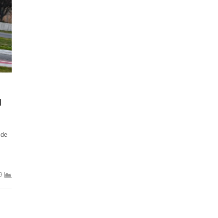
u
 de
9