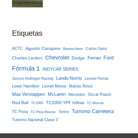
Etiquetas
Agustín Canapino
ACTC
Carlos Sainz
Buenos Aires
Chevrolet
Ferrari
Ford
Charles Leclerc
Dodge
Fórmula 1
INDYCAR SERIES
Lando Norris
Juncos Hollinger Racing
Leonel Pernía
Lewis Hamilton
Lionel Messi
Matías Rossi
McLaren
Max Verstappen
Mercedes
Oscar Piastri
Red Bull
TC2000 YPF Infinia
TC2000
TC Mouras
Turismo Carretera
TC Pista
Torino
TC Pista Mouras
Turismo Nacional Clase 3