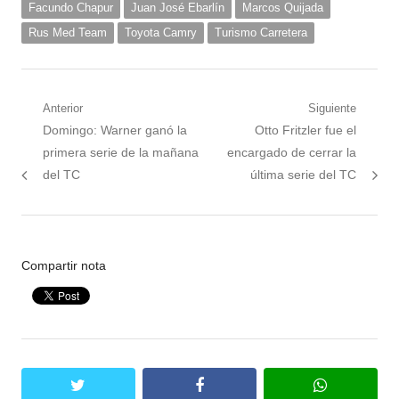
Facundo Chapur
Juan José Ebarlín
Marcos Quijada
Rus Med Team
Toyota Camry
Turismo Carretera
Navegación
Anterior
Siguiente
Nota
Siguiente
Domingo: Warner ganó la
Otto Fritzler fue el
de
anterior:
nota:
primera serie de la mañana
encargado de cerrar la
entradas
del TC
última serie del TC
Compartir nota
twitter
facebook
whatsapp