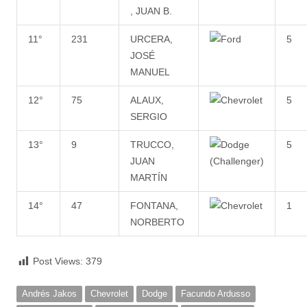
, JUAN B.
11°
231
URCERA,
5
JOSÉ
MANUEL
12°
75
ALAUX,
5
SERGIO
13°
9
TRUCCO,
5
JUAN
MARTÍN
14°
47
FONTANA,
1
NORBERTO
Post Views:
379
Andrés Jakos
Chevrolet
Dodge
Facundo Ardusso