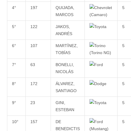
4°
197
QUIJADA,
5
MARCOS
5°
122
JAKOS,
5
ANDRÉS
6°
107
MARTÍNEZ,
5
TOBÍAS
7°
63
BONELLI,
5
NICOLÁS
8°
172
ÁLVAREZ,
5
SANTIAGO
9°
23
GINI,
5
ESTEBAN
10°
157
DE
5
BENEDICTIS