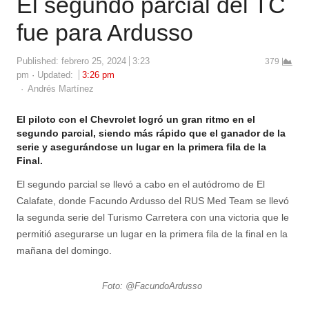
El segundo parcial del TC
fue para Ardusso
Published:
febrero 25, 2024
3:23
379
pm
Updated:
3:26 pm
Author
Andrés Martínez
El piloto con el Chevrolet logró un gran ritmo en el
segundo parcial, siendo más rápido que el ganador de la
serie y asegurándose un lugar en la primera fila de la
Final.
El segundo parcial se llevó a cabo en el autódromo de El
Calafate, donde Facundo Ardusso del RUS Med Team se llevó
la segunda serie del Turismo Carretera con una victoria que le
permitió asegurarse un lugar en la primera fila de la final en la
mañana del domingo.
Foto: @FacundoArdusso