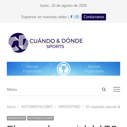
lunes, 10 de agosto de 2026
facebook
Instagram
Síguenos en nuestras redes |
|
|
Contáctanos
Open
Menu
Menu
search
panel
Inicio
AUTOMOVILISMO
ARGENTINO
El segundo parcial del T
ARGENTINO
AUTOMOVILISMO