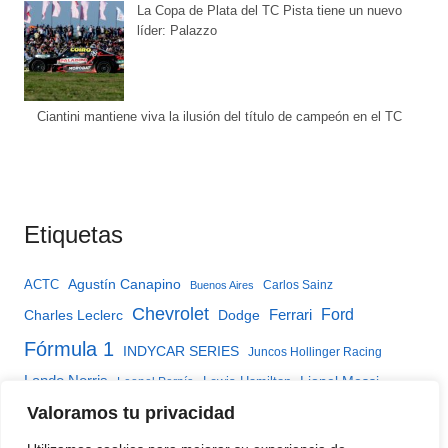
La Copa de Plata del TC Pista tiene un nuevo
líder: Palazzo
Ciantini mantiene viva la ilusión del título de campeón en el TC
Etiquetas
Agustín Canapino
ACTC
Carlos Sainz
Buenos Aires
Chevrolet
Ferrari
Ford
Charles Leclerc
Dodge
Fórmula 1
INDYCAR SERIES
Juncos Hollinger Racing
Lando Norris
Lewis Hamilton
Lionel Messi
Leonel Pernía
McLaren
Max Verstappen
Valoramos tu privacidad
Matías Rossi
Mercedes
Red Bull
TC2000 YPF Infinia
Oscar Piastri
TC2000
TC Mouras