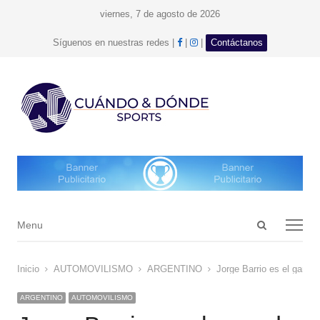
viernes, 7 de agosto de 2026
facebook
Instagram
Síguenos en nuestras redes |
|
|
Contáctanos
Open
Menu
Menu
search
panel
Inicio
AUTOMOVILISMO
ARGENTINO
Jorge Barrio es el ganado
ARGENTINO
AUTOMOVILISMO