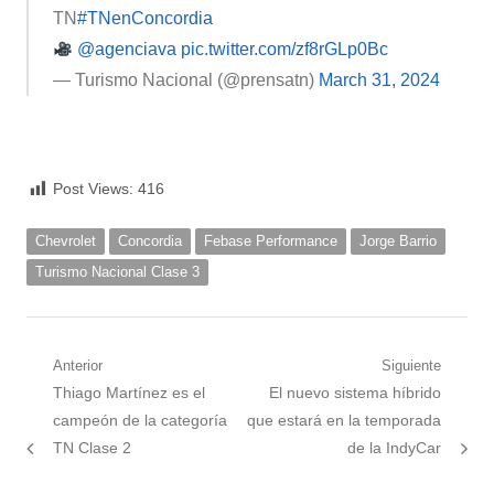
TN
#TNenConcordia
@agenciava
pic.twitter.com/zf8rGLp0Bc
— Turismo Nacional (@prensatn)
March 31, 2024
Post Views:
416
Chevrolet
Concordia
Febase Performance
Jorge Barrio
Turismo Nacional Clase 3
Navegación
Anterior
Siguiente
Nota
Siguiente
Thiago Martínez es el
El nuevo sistema híbrido
de
anterior:
nota:
campeón de la categoría
que estará en la temporada
entradas
TN Clase 2
de la IndyCar