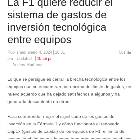
La F1 quiere reducir el
sistema de gastos de
inversión tecnológica
entre equipos
Published:
enero 4, 2024
10:51
501
pm
Updated:
10:56 pm
Author
Andrés Martínez
Lo que se persigue es cerrar la brecha tecnológica entre los
equipos que se encuentran por encima del límite de gastos, un
nuevo acuerdo que ha dejado satisfechos a algunos y ha
generado descontento en otros.
Para comprender mejor el significado de los gastos de
inversión en la Fórmula 1 y cómo funcionará el renovado
CapEx (gastos de capital) de los equipos de F1: el límite de
costos, también conocido como tope presupuestario, establece