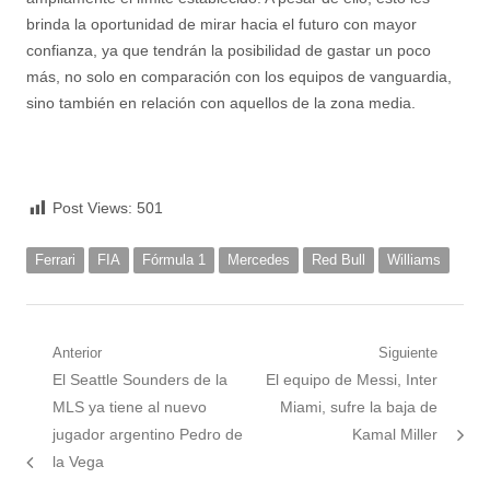
brinda la oportunidad de mirar hacia el futuro con mayor
confianza, ya que tendrán la posibilidad de gastar un poco
más, no solo en comparación con los equipos de vanguardia,
sino también en relación con aquellos de la zona media.
Post Views:
501
Ferrari
FIA
Fórmula 1
Mercedes
Red Bull
Williams
Navegación
Anterior
Siguiente
Nota
Siguiente
El Seattle Sounders de la
El equipo de Messi, Inter
de
anterior:
nota:
MLS ya tiene al nuevo
Miami, sufre la baja de
entradas
jugador argentino Pedro de
Kamal Miller
la Vega