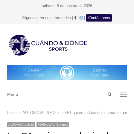
sábado, 8 de agosto de 2026
facebook
Instagram
Síguenos en nuestras redes |
|
|
Contáctanos
Open
Menu
Menu
search
panel
Inicio
AUTOMOVILISMO
La F1 quiere reducir el sistema de gastos
AUTOMOVILISMO
FÓRMULA 1 (Europa)