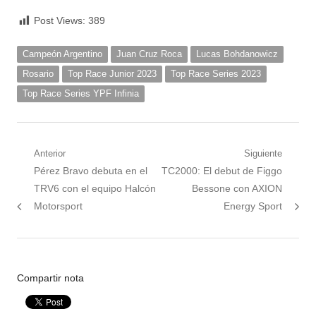
Post Views:
389
Campeón Argentino
Juan Cruz Roca
Lucas Bohdanowicz
Rosario
Top Race Junior 2023
Top Race Series 2023
Top Race Series YPF Infinia
Navegación
Anterior
Siguiente
Nota
Siguiente
Pérez Bravo debuta en el
TC2000: El debut de Figgo
de
anterior:
nota:
TRV6 con el equipo Halcón
Bessone con AXION
entradas
Motorsport
Energy Sport
Compartir nota