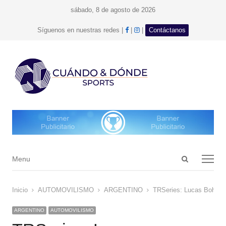
sábado, 8 de agosto de 2026
facebook
Instagram
Síguenos en nuestras redes |
|
|
Contáctanos
Open
Menu
Menu
search
panel
Inicio
AUTOMOVILISMO
ARGENTINO
TRSeries: Lucas Bohdano
ARGENTINO
AUTOMOVILISMO