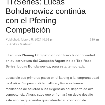
TRSeries: Lucas
Bohdanowicz continúa
con el Pfening
Competición
Published:
febrero 8, 2024
6:51 pm
389
Author
Andrés Martínez
El equipo Pfening Competición confirmó la continuidad
en su estructura del Campeón Argentino de Top Race
Series, Lucas Bohdanowicz, para esta temporada.
Lucas dio sus primeros pasos en el karting a la temprana edad
de 4 años. Su personalidad, altura y físico se fueron
moldeando de acuerdo a las exigencias del deporte de alta
competencia. Ahora, sabe que enfrentará un doble desafío
este año, ya que tendrá que defender su condición de