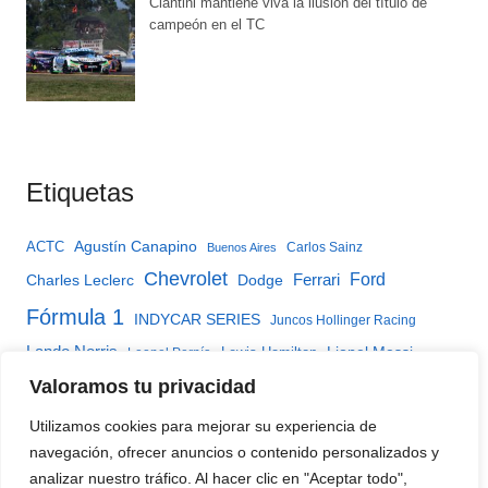
Ciantini mantiene viva la ilusión del título de
campeón en el TC
Etiquetas
Agustín Canapino
ACTC
Carlos Sainz
Buenos Aires
Chevrolet
Ferrari
Ford
Charles Leclerc
Dodge
Fórmula 1
INDYCAR SERIES
Juncos Hollinger Racing
Lando Norris
Lewis Hamilton
Lionel Messi
Leonel Pernía
McLaren
Max Verstappen
Valoramos tu privacidad
Matías Rossi
Mercedes
Red Bull
TC2000 YPF Infinia
Oscar Piastri
TC2000
TC Mouras
Utilizamos cookies para mejorar su experiencia de
Turismo Carretera
TC Pista
Torino
TC Pista Mouras
navegación, ofrecer anuncios o contenido personalizados y
Turismo Nacional Clase 3
analizar nuestro tráfico. Al hacer clic en "Aceptar todo",