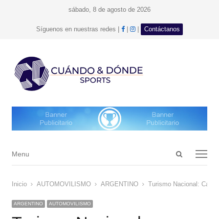
sábado, 8 de agosto de 2026
facebook
Instagram
Síguenos en nuestras redes |
|
|
Contáctanos
Open
Menu
Menu
search
panel
Inicio
AUTOMOVILISMO
ARGENTINO
Turismo Nacional: Cambi
ARGENTINO
AUTOMOVILISMO