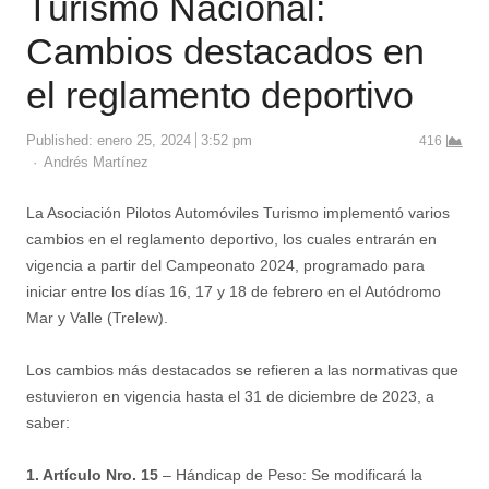
Turismo Nacional:
Cambios destacados en
el reglamento deportivo
Published:
enero 25, 2024
3:52 pm
416
Author
Andrés Martínez
La Asociación Pilotos Automóviles Turismo implementó varios
cambios en el reglamento deportivo, los cuales entrarán en
vigencia a partir del Campeonato 2024, programado para
iniciar entre los días 16, 17 y 18 de febrero en el Autódromo
Mar y Valle (Trelew).
Los cambios más destacados se refieren a las normativas que
estuvieron en vigencia hasta el 31 de diciembre de 2023, a
saber:
1. Artículo Nro. 15
– Hándicap de Peso: Se modificará la