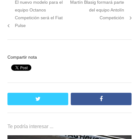
Nota
Siguiente
El nuevo modelo para el
Martín Blasig formará parte
de
anterior:
nota:
equipo Octanos
del equipo Antolín
entradas
Competición será el Fiat
Competición
Pulse
Compartir nota
twitter
facebook
Te podría interesar ...