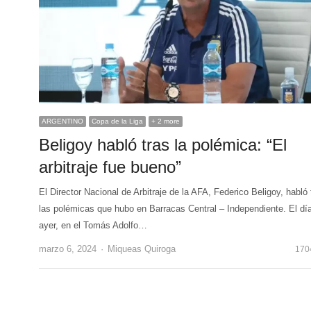
ARGENTINO
Copa de la Liga
+ 2 more
Beligoy habló tras la polémica: “El
arbitraje fue bueno”
El Director Nacional de Arbitraje de la AFA, Federico Beligoy, habló 
las polémicas que hubo en Barracas Central – Independiente. El dí
ayer, en el Tomás Adolfo…
Author
marzo 6, 2024
Miqueas Quiroga
170