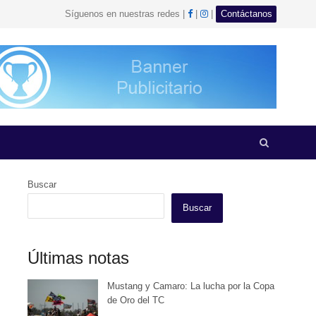
facebook
Instagram
Síguenos en nuestras redes |
|
|
Contáctanos
Open
search
panel
Buscar
Buscar
Últimas notas
Mustang y Camaro: La lucha por la Copa
de Oro del TC