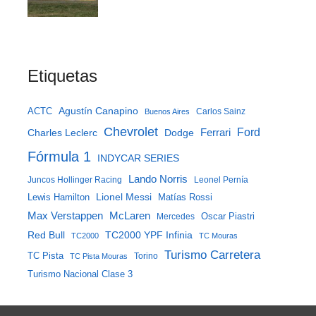
Etiquetas
Agustín Canapino
ACTC
Carlos Sainz
Buenos Aires
Chevrolet
Ferrari
Ford
Charles Leclerc
Dodge
Fórmula 1
INDYCAR SERIES
Lando Norris
Juncos Hollinger Racing
Leonel Pernía
Lewis Hamilton
Lionel Messi
Matías Rossi
McLaren
Max Verstappen
Mercedes
Oscar Piastri
Red Bull
TC2000 YPF Infinia
TC2000
TC Mouras
Turismo Carretera
TC Pista
Torino
TC Pista Mouras
Turismo Nacional Clase 3