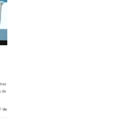
tras
a de
4