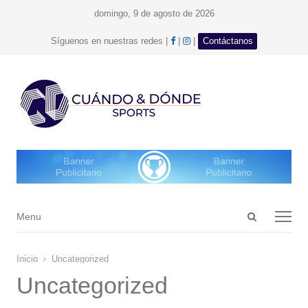
domingo, 9 de agosto de 2026
facebook
Instagram
Síguenos en nuestras redes |
|
|
Contáctanos
Open
Menu
Menu
search
panel
Inicio
Uncategorized
Uncategorized