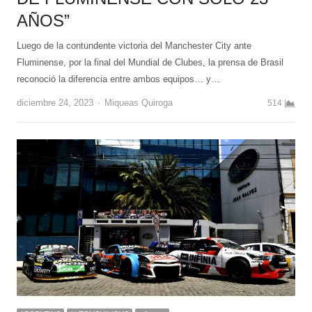
AÑOS”
Luego de la contundente victoria del Manchester City ante
Fluminense, por la final del Mundial de Clubes, la prensa de Brasil
reconoció la diferencia entre ambos equipos… y…
Author
diciembre 24, 2023
Miqueas Quiroga
514