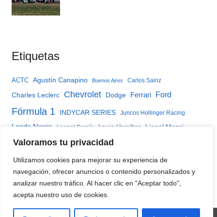
Etiquetas
Agustín Canapino
ACTC
Carlos Sainz
Buenos Aires
Chevrolet
Ferrari
Ford
Charles Leclerc
Dodge
Fórmula 1
INDYCAR SERIES
Juncos Hollinger Racing
Lando Norris
Lewis Hamilton
Lionel Messi
Leonel Pernía
McLaren
Max Verstappen
Valoramos tu privacidad
Matías Rossi
Mercedes
Red Bull
TC2000 YPF Infinia
Oscar Piastri
TC2000
TC Mouras
Utilizamos cookies para mejorar su experiencia de
Turismo Carretera
TC Pista
Torino
TC Pista Mouras
navegación, ofrecer anuncios o contenido personalizados y
Turismo Nacional Clase 3
analizar nuestro tráfico. Al hacer clic en "Aceptar todo",
acepta nuestro uso de cookies.