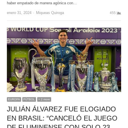
haber empatado de manera agónica con…
Author
enero 31, 2024
Miqueas Quiroga
455
EUROPA
FÚTBOL
+ 2 more
JULIÁN ÁLVAREZ FUE ELOGIADO
EN BRASIL: “CANCELÓ EL JUEGO
DE FLUMINENSE CON SOLO 23