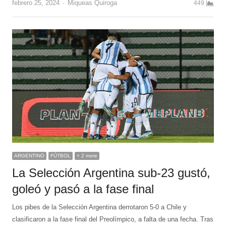
Author
febrero 25, 2024
Miqueas Quiroga
449
ARGENTINO
FÚTBOL
+ 2 more
La Selección Argentina sub-23 gustó,
goleó y pasó a la fase final
Los pibes de la Selección Argentina derrotaron 5-0 a Chile y
clasificaron a la fase final del Preolímpico, a falta de una fecha. Tras